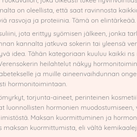
lta on oleellista, että saat ravinnosta kaikki
viä rasvoja ja proteiinia. Tämä on elintärkeää.
uliini, jota erittyy syömisen jälkeen, jonka ta
nan kannalta jatkuva sokerin tai yleensä ve
hyvä idea. Tähän kategoriaan kuuluu kaikki ns n
t. Verensokerin heilahtelut näkyy hormonitoimi
diabetekselle ja muille aineenvaihdunnan onge
sti hormonitoimintaan.
yrkyt, torjunta-aineet, perinteinen kosmetiikk
avat luonnollisten hormonien muodostumiseen,
limistöstä. Maksan kuormittuminen ja hormo
s maksan kuormittumista, eli vältä kemikaal