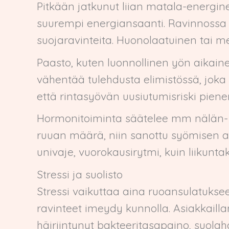
Pitkään jatkunut liian matala-energine
suurempi energiansaanti. Ravinnossa tu
suojaravinteita. Huonolaatuinen tai mei
Paasto, kuten luonnollinen yön aikaine
vähentää tulehdusta elimistössä, joka
että rintasyövän uusiutumisriski pienen
Hormonitoiminta säätelee mm nälän- ja 
ruuan määrä, niin sanottu syömisen ai
univaje, vuorokausirytmi, kuin liikunt
Stressi ja suolisto
Stressi vaikuttaa aina ruoansulatukseen
ravinteet imeydy kunnolla. Asiakkaillan
häiriintynyt bakteeritasapaino, suola