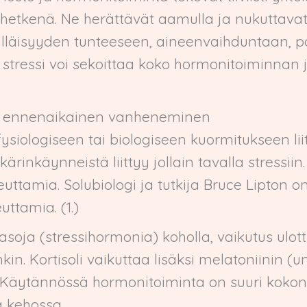
hetkenä. Ne herättävät aamulla ja nukuttavat 
lläisyyden tunteeseen, aineenvaihduntaan, pa
stressi voi sekoittaa koko hormonitoiminnan 
 – ennenaikainen vanheneminen
 fysiologiseen tai biologiseen kuormitukseen l
rinkäynneistä liittyy jollain tavalla stressiin
uttamia. Solubiologi ja tutkija Bruce Lipton on
uttamia. (1.)
itasoja (stressihormonia) koholla, vaikutus ulo
in. Kortisoli vaikuttaa lisäksi melatoniinin 
y). Käytännössä hormonitoiminta on suuri koko
a kehossa.