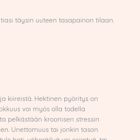
ntiasi täysin uuteen tasapainon tilaan.
a kiireistä. Hektinen pyöritys on
hokkuus voi myös olla todella
sta pelkästään kroonisen stressin
een. Unettomuus tai jonkin tason
le heti, yöheräilyä voi esiintyä, tai