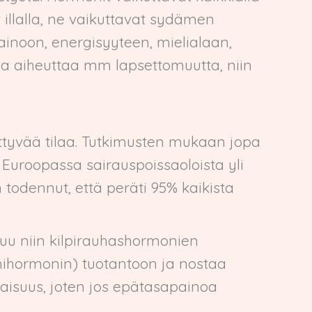
illalla, ne vaikuttavat sydämen
inoon, energisyyteen, mielialaan,
ja aiheuttaa mm lapsettomuutta, niin
iittyvää tilaa. Tutkimusten mukaan jopa
. Euroopassa sairauspoissaoloista yli
 todennut, että peräti 95% kaikista
ttuu niin kilpirauhashormonien
(unihormonin) tuotantoon ja nostaa
naisuus, joten jos epätasapainoa