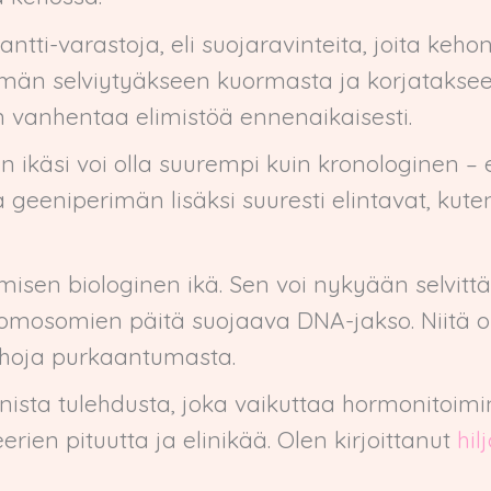
dantti-varastoja, eli suojaravinteita, joita keh
män selviytyäkseen kuormasta ja korjataksee
 vanhentaa elimistöä ennenaikaisesti.
n ikäsi voi olla suurempi kuin kronologinen – el
geeniperimän lisäksi suuresti elintavat, kuten 
hmisen biologinen ikä. Sen voi nykyään selvit
romosomien päitä suojaava DNA-jakso. Niitä 
auhoja purkaantumasta.
onista tulehdusta, joka vaikuttaa hormonitoi
erien pituutta ja elinikää. Olen kirjoittanut
hil