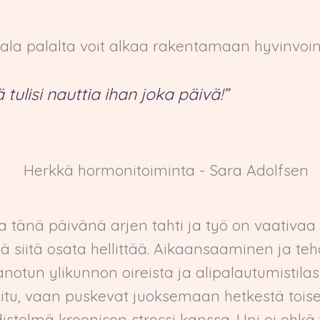
n, pala palalta voit alkaa rakentamaan hyvinvoi
ä tulisi nauttia ihan joka päivä!”
tänä päivänä arjen tahti ja työ on vaativaa j
kä siitä osata hellittää. Aikaansaaminen ja te
anotun ylikunnon oireista ja alipalautumistila
hoitu, vaan puskevat juoksemaan hetkestä tois
istelmä kroonisen stressi kanssa. Uni ei ehkä tu