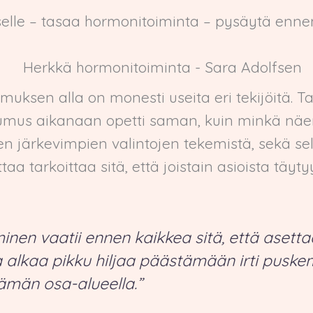
iselle – tasaa hormonitoiminta – pysäytä en
muksen alla on monesti useita eri tekijöitä. Ta
mus aikanaan opetti saman, kuin minkä näen
n järkevimpien valintojen tekemistä, sekä se
ttaa tarkoittaa sitä, että joistain asioista täy
äminen vaatii ennen kaikkea sitä, että asett
a alkaa pikku hiljaa päästämään irti puskem
ämän osa-alueella.”