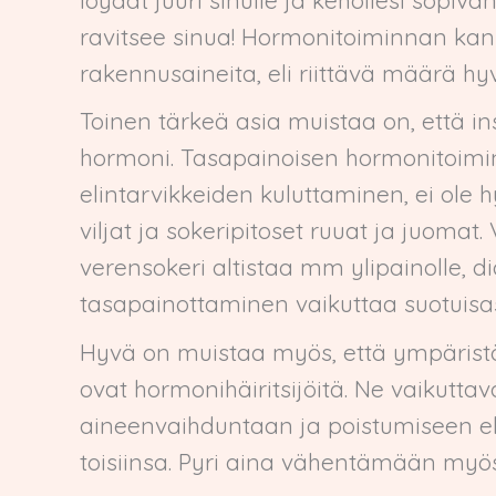
ravitsee sinua! Hormonitoiminnan kanna
rakennusaineita, eli riittävä määrä hy
Toinen tärkeä asia muistaa on, että ins
hormoni. Tasapainoisen hormonitoimin
elintarvikkeiden kuluttaminen, ei ole 
viljat ja sokeripitoset ruuat ja juoma
verensokeri altistaa mm ylipainolle, 
tasapainottaminen vaikuttaa suotuisa
Hyvä on muistaa myös, että ympäristöm
ovat hormonihäiritsijöitä. Ne vaikutt
aineenvaihduntaan ja poistumiseen e
toisiinsa. Pyri aina vähentämään myö