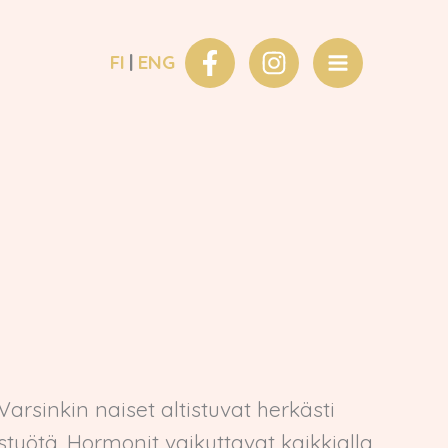
FI
ENG
Varsinkin naiset altistuvat herkästi
styötä. Hormonit vaikuttavat kaikkialla