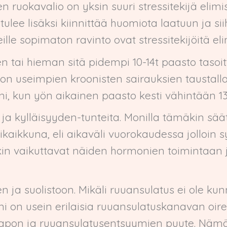
n ruokavalio on yksin suuri stressitekijä elim
lee lisäksi kiinnittää huomiota laatuun ja sii
lle sopimaton ravinto ovat stressitekijöitä elim
n tai hieman sitä pidempi 10-14t paasto tasoit
 on useimpien kroonisten sairauksien taustall
i, kun yön aikainen paasto kesti vähintään 13t.
kylläisyyden-tunteita. Monilla tämäkin säätely
kaikkuna, eli aikaväli vuorokaudessa jolloin 
akin vaikuttavat näiden hormonien toimintaan 
 ja suolistoon. Mikäli ruuansulatus ei ole kunn
i on usein erilaisia ruuansulatuskanavan oirei
hapon ja ruuansulatusentsyymien puute. Nämä 