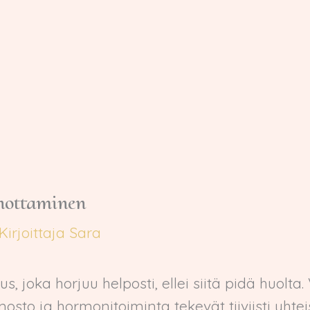
nottaminen
Kirjoittaja
Sara
joka horjuu helposti, ellei siitä pidä huolta. 
sto ja hormonitoiminta tekevät tiiviisti yhtei