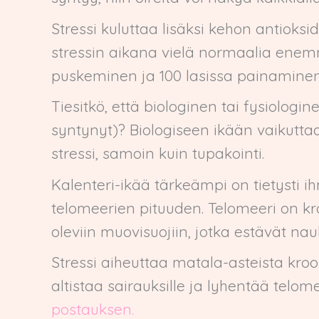
Stressi kuluttaa lisäksi kehon antioksi
stressin aikana vielä normaalia enem
puskeminen ja 100 lasissa painaminen
Tiesitkö, että biologinen tai fysiologine
syntynyt)? Biologiseen ikään vaikuttaa 
stressi, samoin kuin tupakointi.
Kalenteri-ikää tärkeämpi on tietysti i
telomeerien pituuden. Telomeeri on k
oleviin muovisuojiin, jotka estävät n
Stressi aiheuttaa matala-asteista kro
altistaa sairauksille ja lyhentää telome
postauksen
.