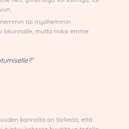
suun.
aa ennemmin tai myöhemmin
i liikunnalle, mutta miksi emme
utumiselle?”
uuden kannalta on tärkeää, että
si, tuntuu kehossa hyvältä ja todella