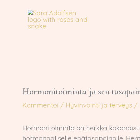
Siirry
sisältöön
Hormonitoiminta ja sen tasapai
Kommentoi
/
Hyvinvointi ja terveys
/ 
Hormonitoiminta on herkkä kokonaisuus, 
hormonaaliselle epätasapainolle. Hermo