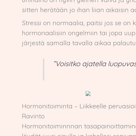
sitten herätään jo ihan liian aikaisin 
Stressi on normaalia, paitsi jos se o
hormonaalisiin ongelmiin tai jopa uu
järjestä samalla tavalla aikaa palautu
”Voisitko ajatella luopuva
Hormonitoiminta – Liikkeelle peruasioi
Ravinto
Hormonitoiminnnan tasapainoittamine
löydät juuri sinulle ja kehollesi sopiv