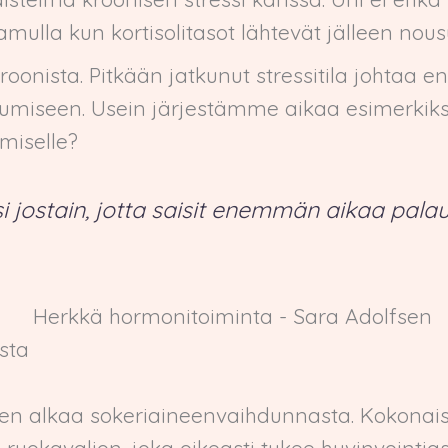
aamulla kun kortisolitasot lähtevät jälleen nou
n kroonista. Pitkään jatkunut stressitila joht
pumiseen. Usein järjestämme aikaa esimerkiks
miselle?
si jostain, jotta saisit enemmän aikaa pala
sta
n alkaa sokeriaineenvaihdunnasta. Kokonais
an ruokavalion, joka oikeasti tukee hyvinvointia