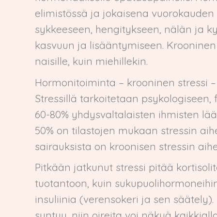
elimistössä ja jokaisena vuorokauden 
sykkeeseen, hengitykseen, nälän ja ky
kasvuun ja lisääntymiseen. Krooninen 
naisille, kuin miehillekin.
Hormonitoiminta – krooninen stressi
Stressillä tarkoitetaan psykologiseen,
60-80% yhdysvaltalaisten ihmisten lääkä
50% on tilastojen mukaan stressin aihe
sairauksista on kroonisen stressin aihe
Pitkään jatkunut stressi pitää kortisol
tuotantoon, kuin sukupuolihormoneihink
insuliinia (verensokeri ja sen säätel
syntyy, niin oireita voi näkyä kaikkiall