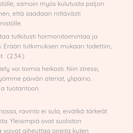
istölle, samoin myös kulutusta paljon
hen, että saadaan riittävästi
istölle.
taa tutkitusti hormonitoimintaa ja
a. Erään tutkimuksen mukaan todettiin,
 (2.3.4.)
 voi toimia heikosti. Niin stressi,
syömme päivän ateriat, ylipaino,
ja tuotantoon.
ossa, ravinto ei sula, eivätkä tärkeät
ta. Yleisimpiä ovat suoliston
voivat aiheuttaa oireita kuten