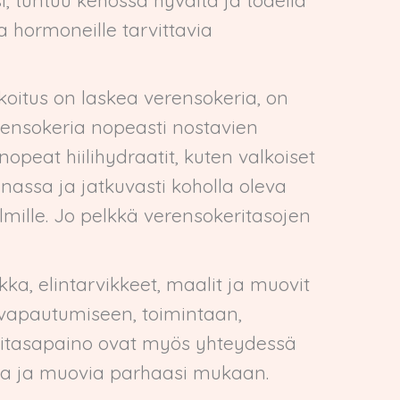
a hormoneille tarvittavia
rkoitus on laskea verensokeria, on
rensokeria nopeasti nostavien
opeat hiilihydraatit, kuten valkoiset
nnassa ja jatkuvasti koholla oleva
lmille. Jo pelkkä verensokeritasojen
a, elintarvikkeet, maalit ja muovit
 vapautumiseen, toimintaan,
nitasapaino ovat myös yhteydessä
eja ja muovia parhaasi mukaan.