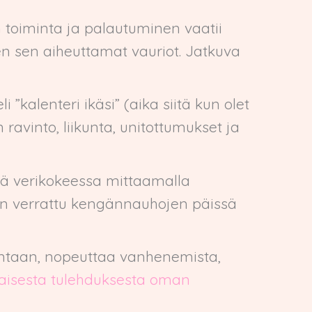
on toiminta ja palautuminen vaatii
n sen aiheuttamat vauriot. Jatkuva
i ”kalenteri ikäsi” (aika siitä kun olet
ravinto, liikunta, unitottumukset ja
tää verikokeessa mittaamalla
on verrattu kengännauhojen päissä
mintaan, nopeuttaa vanhenemista,
jaisesta tulehduksesta oman