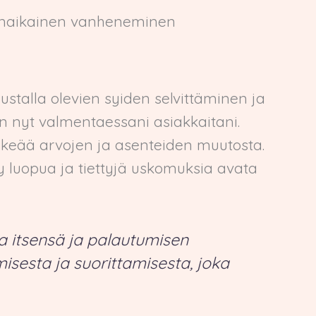
nenaikainen vanheneminen
ustalla olevien syiden selvittäminen ja
 nyt valmentaessani asiakkaitani.
lkeää arvojen ja asenteiden muutosta.
tyy luopua ja tiettyjä uskomuksia avata
aa itsensä ja palautumisen
isesta ja suorittamisesta, joka