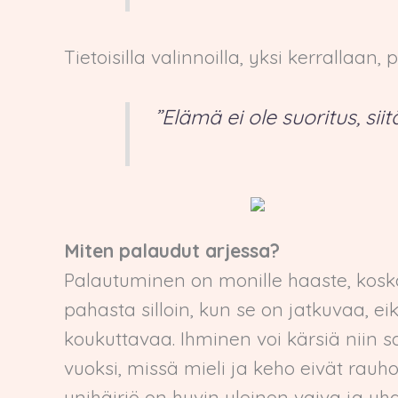
Tietoisilla valinnoilla, yksi kerrallaa
”Elämä ei ole suoritus, siit
Miten palaudut arjessa?
Palautuminen on monille haaste, koska 
pahasta silloin, kun se on jatkuvaa, ei
koukuttavaa. Ihminen voi kärsiä niin s
vuoksi, missä mieli ja keho eivät rau
unihäiriö on hyvin yleinen vaiva ja yhd