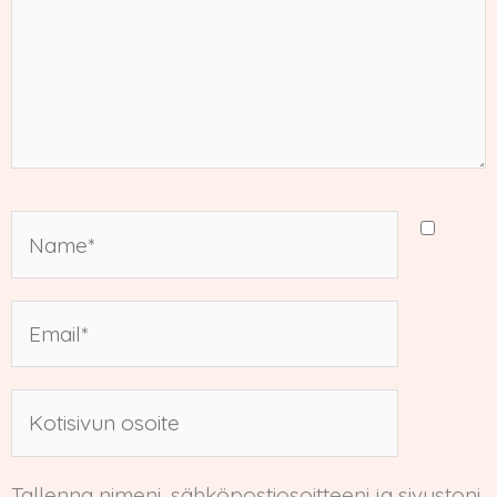
Name*
Email*
Kotisivun
osoite
Tallenna nimeni, sähköpostiosoitteeni ja sivustoni