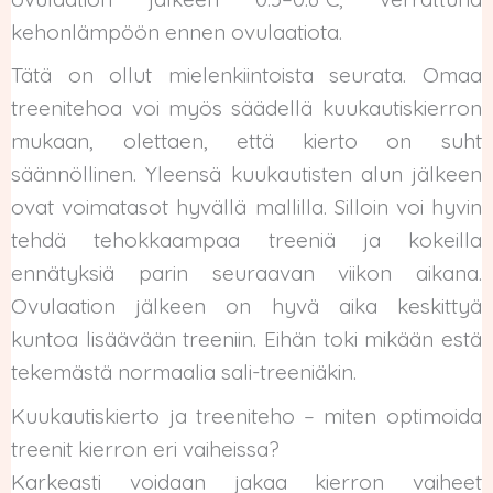
kehonlämpöön ennen ovulaatiota.
Tätä on ollut mielenkiintoista seurata. Omaa
treenitehoa voi myös säädellä kuukautiskierron
mukaan, olettaen, että kierto on suht
säännöllinen. Yleensä kuukautisten alun jälkeen
ovat voimatasot hyvällä mallilla. Silloin voi hyvin
tehdä tehokkaampaa treeniä ja kokeilla
ennätyksiä parin seuraavan viikon aikana.
Ovulaation jälkeen on hyvä aika keskittyä
kuntoa lisäävään treeniin. Eihän toki mikään estä
tekemästä normaalia sali-treeniäkin.
Kuukautiskierto ja treeniteho – miten optimoida
treenit kierron eri vaiheissa?
Karkeasti voidaan jakaa kierron vaiheet