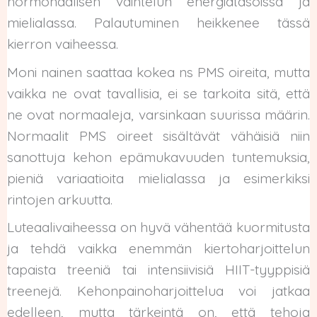
hormonaalisen vaihtelun energiatasoissa ja
mielialassa. Palautuminen heikkenee tässä
kierron vaiheessa.
Moni nainen saattaa kokea ns PMS oireita, mutta
vaikka ne ovat tavallisia, ei se tarkoita sitä, että
ne ovat normaaleja, varsinkaan suurissa määrin.
Normaalit PMS oireet sisältävät vähäisiä niin
sanottuja kehon epämukavuuden tuntemuksia,
pieniä variaatioita mielialassa ja esimerkiksi
rintojen arkuutta.
Luteaalivaiheessa on hyvä vähentää kuormitusta
ja tehdä vaikka enemmän kiertoharjoittelun
tapaista treeniä tai intensiivisiä HIIT-tyyppisiä
treenejä. Kehonpainoharjoittelua voi jatkaa
edelleen, mutta tärkeintä on, että tehoja