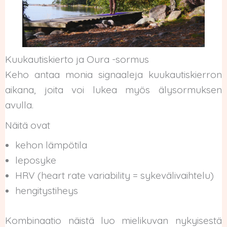
Kuukautiskierto ja Oura -sormus
Keho antaa monia signaaleja kuukautiskierron
aikana, joita voi lukea myös älysormuksen
avulla.
Näitä ovat
kehon lämpötila
leposyke
HRV (heart rate variability = sykevälivaihtelu)
hengitystiheys
Kombinaatio näistä luo mielikuvan nykyisestä