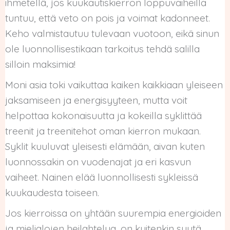
ihmetellä, jos kuukautiskierron loppuvaiheilla
tuntuu, että veto on pois ja voimat kadonneet.
Keho valmistautuu tulevaan vuotoon, eikä sinun
ole luonnollisestikaan tarkoitus tehdä salilla
silloin maksimia!
Moni asia toki vaikuttaa kaiken kaikkiaan yleiseen
jaksamiseen ja energisyyteen, mutta voit
helpottaa kokonaisuutta ja kokeilla syklittää
treenit ja treenitehot oman kierron mukaan.
Syklit kuuluvat yleisesti elämään, aivan kuten
luonnossakin on vuodenajat ja eri kasvun
vaiheet. Nainen elää luonnollisesti sykleissä
kuukaudesta toiseen.
Jos kierroissa on yhtään suurempia energioiden
ja mielialojen heilahtelua, on kuitenkin syytä