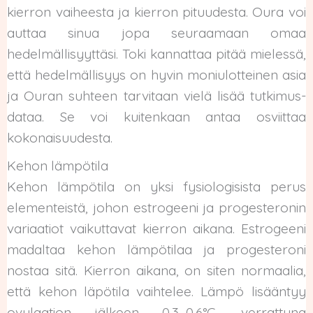
kierron vaiheesta ja kierron pituudesta. Oura voi
auttaa sinua jopa seuraamaan omaa
hedelmällisyyttäsi. Toki kannattaa pitää mielessä,
että hedelmällisyys on hyvin moniulotteinen asia
ja Ouran suhteen tarvitaan vielä lisää tutkimus-
dataa. Se voi kuitenkaan antaa osviittaa
kokonaisuudesta.
Kehon lämpötila
Kehon lämpötila on yksi fysiologisista perus
elementeistä, johon estrogeeni ja progesteronin
variaatiot vaikuttavat kierron aikana. Estrogeeni
madaltaa kehon lämpötilaa ja progesteroni
nostaa sitä. Kierron aikana, on siten normaalia,
että kehon läpötila vaihtelee. Lämpö lisääntyy
ovulaation jälkeen 0.3–0.6°C, verrattuna