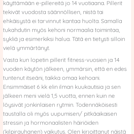
käyttämään e-pillereitä jo 14 vuotiaana. Pillerit
tekivät vuodosta säännöllisen, niistä tai
ehkäisystä ei tarvinnut kantaa huolta. Samalla
tukahdutin myös kehoni normaalia toimintaa,
sykliä ja esimerkiksi halua. Tätä en tietysti silloin
vielä ymmärtänyt.
Vasta kun lopetin pillerit fitness-vuosien ja 14
vuoden käytön jälkeen, ymmärsin, että en edes
tuntenut itseäni, taikka omaa kehoani.
Ensimmäiset 6 kk elin ilman kuukautisia ja sen
jälkeen meni vielä 1,5 vuotta, ennen kuin ne
löysivät jonkinlaisen rytmin. Todennäköisesti
taustalla oli myös uupumisen/ pitkäaikaisen
stressin ja hormonaalisten häiriöiden
(kilpirauhanen) vaikutus. Olen kirjoittanut näistä