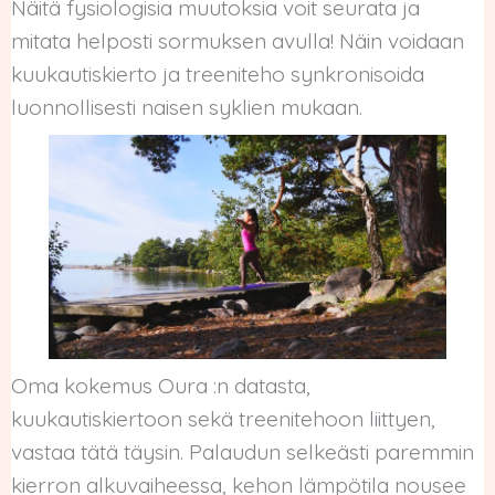
Näitä fysiologisia muutoksia voit seurata ja
mitata helposti sormuksen avulla! Näin voidaan
kuukautiskierto ja treeniteho synkronisoida
luonnollisesti naisen syklien mukaan.
Oma kokemus Oura :n datasta,
kuukautiskiertoon sekä treenitehoon liittyen,
vastaa tätä täysin. Palaudun selkeästi paremmin
kierron alkuvaiheessa, kehon lämpötila nousee